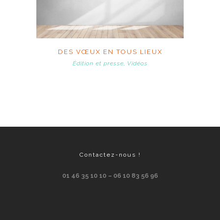
DES VŒUX EN TOUS LIEUX
Édition et presse, Vidéos
Contactez-nous !
01 46 35 10 10 – 06 10 83 56 96