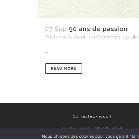
07 Sep
90 ans de passion
Posted at 17:45h
in
0 Comments
0
Lik
...
READ MORE
Contactez-nous !
01 46 35 10 10 – 06 10 83 56 96
Nous utilisons des cookies pour vous garantir la m